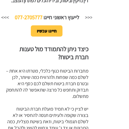
דין נזיקין וביטוח, ובידיו הכלים לפתרון המצב.
<<<
לייעוץ ראשוני חייגו
077-2705777
>>>
חייגו עכשיו
כיצד ניתן להתמודד מול טענות
חברת ביטוח?
מחברות הביטוח כגוף כלכלי, מטרתו היא אחת –
לשלם כמה שפחות ולהרוויח כמה שיותר, לכן
ובטרם חברת ביטוח תשלם לכם כסף היא
תבדוק ותחפש כל פרצה שתאפשר לה להתחמק
מתשלום.
יש לציין כי לא תמיד פועלת חברת הביטוח
בצורה שקופה ולעיתים תנסה להחסיר או לא
לשלם תגמולי ביטוח, וזאת בשיטת מצליח, כמה
המבוטח או צד ג' עומד ונחוש להשיג ולקבל את