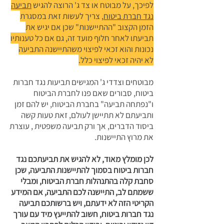
לפיכך, על מבוטח או צד ג' הרוצה להגיש
תביעה
נגד חברת ביטוח
, צריך לעשות זאת במסגרת
הזמן הקצוב "ההתיישנות" שכן אם יגיש את
תביעתו לאחר חלוף מועד זה, גם אם כל טענותיו
נכונות והוא זכאי לפיצוי משהתיישנה התביעה
לא יהיה זכאי לפיצוי כלל.
מבוטחים וצדדי ג' המגישים תביעות נגד חברות
ביטוח, סבורים שאם פנו לחברת הביטוח
ו"נפתחה תביעה" בחברת הביטוח, יש להם זמן
ותביעתם לא תתיישן לעולם, זאת טעות קשה
ביסוד הדברים, אך ורק תביעה משפטית , עוצרת
את מרוץ התיישנות.
לכן מומלץ מאוד, לא להגיש את תביעתכם נגד
חברות ביטוח בסמוך להתיישנות התביעה, שכן
סחבת קלה בהתנהלות חברת הביטוח, ומבלי
ששמתם לב, התיישנה לכם התביעה, אם המידע
הקריטי הזה לא ידעתם, ויש ברשותכם תביעה
נגד חברות ביטוח, חשוב להתייעץ מיד עם עורך