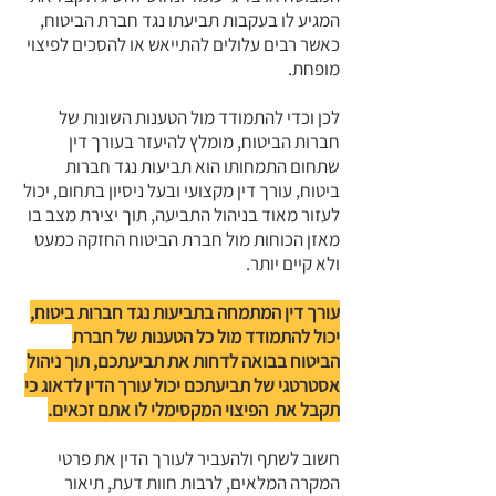
המגיע לו בעקבות תביעתו נגד חברת הביטוח,
כאשר רבים עלולים להתייאש או להסכים לפיצוי
מופחת.
לכן וכדי להתמודד מול הטענות השונות של
חברות הביטוח, מומלץ להיעזר בעורך דין
שתחום התמחותו הוא תביעות נגד חברות
ביטוח, עורך דין מקצועי ובעל ניסיון בתחום, יכול
לעזור מאוד בניהול התביעה, תוך יצירת מצב בו
מאזן הכוחות מול חברת הביטוח החזקה כמעט
ולא קיים יותר.
עורך דין המתמחה בתביעות נגד חברות ביטוח,
יכול להתמודד מול כל הטענות של חברת
הביטוח בבואה לדחות את תביעתכם, תוך ניהול
אסטרטגי של תביעתכם יכול עורך הדין לדאוג כי
תקבל את הפיצוי המקסימלי לו אתם זכאים.
חשוב לשתף ולהעביר לעורך הדין את פרטי
המקרה המלאים, לרבות חוות דעת, תיאור