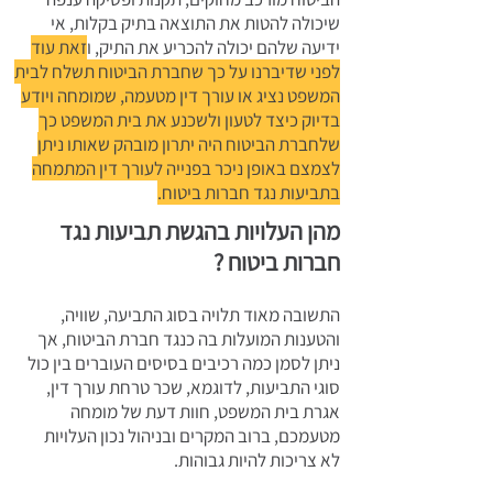
שיכולה להטות את התוצאה בתיק בקלות, אי
ידיעה שלהם יכולה להכריע את התיק, ו
זאת עוד
לפני שדיברנו על כך שחברת הביטוח תשלח לבית
המשפט נציג או עורך דין מטעמה, שמומחה ויודע
בדיוק כיצד לטעון ולשכנע את בית המשפט כך
שלחברת הביטוח היה יתרון מובהק שאותו ניתן
לצמצם באופן ניכר בפנייה לעורך דין המתמחה
בתביעות נגד חברות ביטוח.
מהן העלויות בהגשת תביעות נגד
חברות ביטוח ?
התשובה מאוד תלויה בסוג התביעה, שוויה,
והטענות המועלות בה כנגד חברת הביטוח, אך
ניתן לסמן כמה רכיבים בסיסים העוברים בין כול
סוגי התביעות, לדוגמא, שכר טרחת עורך דין,
אגרת בית המשפט, חוות דעת של מומחה
מטעמכם, ברוב המקרים ובניהול נכון העלויות
לא צריכות להיות גבוהות.